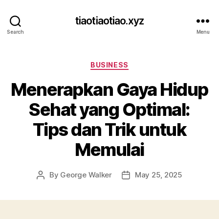
tiaotiaotiao.xyz
Search
Menu
Categories
BUSINESS
Menerapkan Gaya Hidup
Sehat yang Optimal:
Tips dan Trik untuk
Memulai
By
George Walker
May 25, 2025
Post
Post
author
date