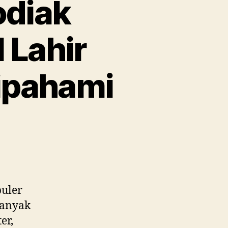
odiak
 Lahir
ipahami
puler
Banyak
er,