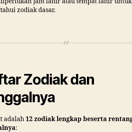
diperlukan jam lahir atau tempat lahir untuk
ahui zodiak dasar.
ftar Zodiak dan
nggalnya
t adalah
12 zodiak lengkap beserta rentan
alnya
: