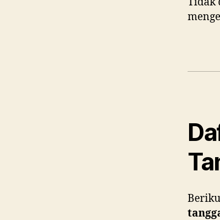
Tidak 
menget
Da
Ta
Beriku
tangg