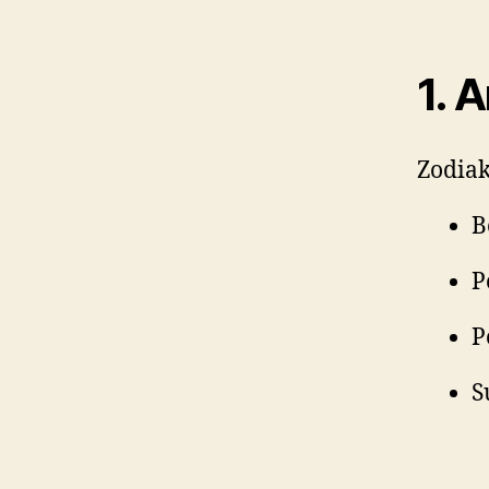
1. A
Zodiak
B
P
P
S