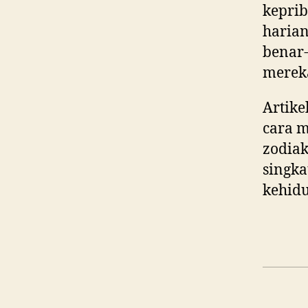
kepri
harian
benar
mereka
Artike
cara m
zodiak
singka
kehid