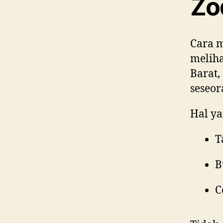
Zo
Cara 
melih
Barat,
seseor
Hal ya
T
B
C