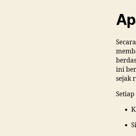
Ap
Secar
membag
berdas
ini be
sejak 
Setiap
K
S