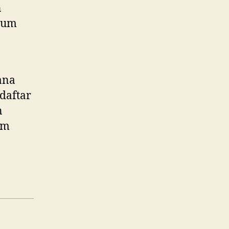
n
elum
ana
daftar
n
am