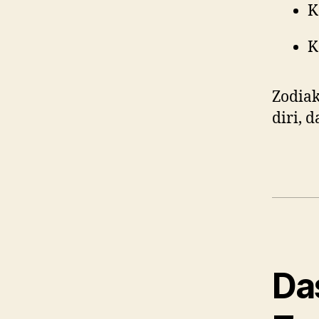
K
K
Zodiak
diri, 
Da