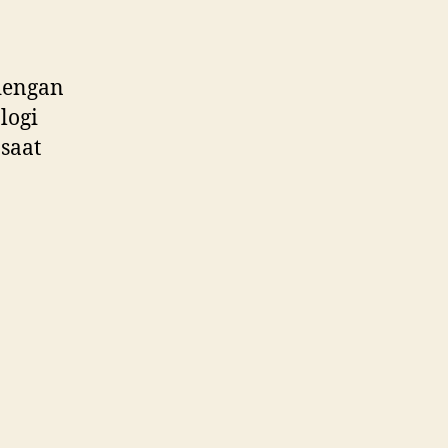
 dengan
logi
 saat