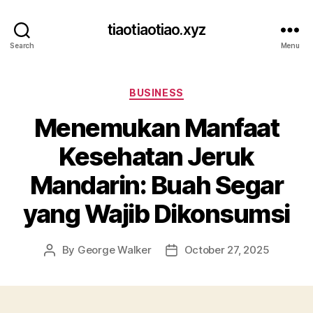
tiaotiaotiao.xyz
Search
Menu
Categories
BUSINESS
Menemukan Manfaat
Kesehatan Jeruk
Mandarin: Buah Segar
yang Wajib Dikonsumsi
By
George Walker
October 27, 2025
Post
Post
author
date